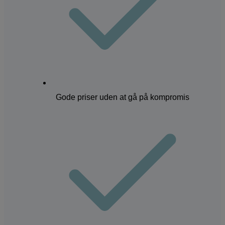
Gode priser uden at gå på kompromis
NY PATIENT
BEHANDLINGER
TANDVIDEN
PRISER
AKUT TANDLÆGE
PERSONALE
KONTAKT