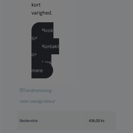
kort
varighed.
Book
tid
Kontakt
os
Læs
mere
Tandrensning
Uden statsligt tilskud
Bedøvelse
436,00 kr.