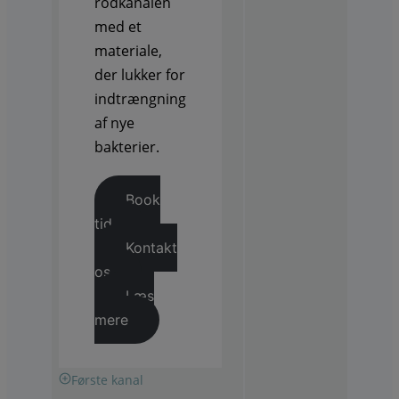
rodkanalen
med et
materiale,
der lukker for
indtrængning
af nye
bakterier.
Book
tid
Kontakt
os
Læs
mere
Første kanal