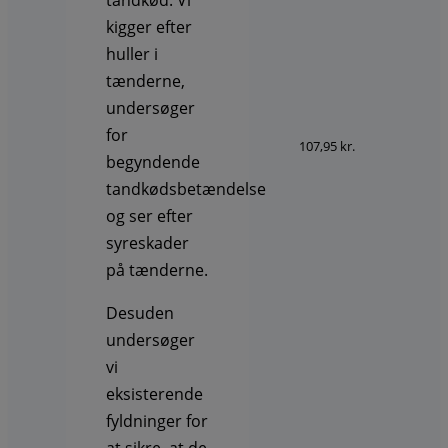
kigger efter
huller i
tænderne,
undersøger
for
107,95 kr.
begyndende
tandkødsbetændelse
og ser efter
syreskader
på tænderne.
Desuden
undersøger
vi
eksisterende
fyldninger for
at sikre, at de