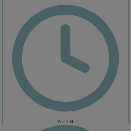
fyldes
rodkanalen
med et
materiale,
der lukker for
indtrængning
af nye
bakterier.
Book
tid
Kontakt
os
Læs
mere
Bestil tid