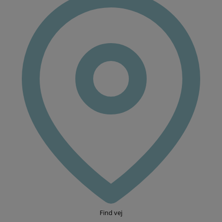
2 kanaler
Pris er ekskl. røntgen, bedøvelse
og plast
Rodbehandling
En
rodbehandling
er
en behandling,
der har til
formål at
Find vej
fjerne