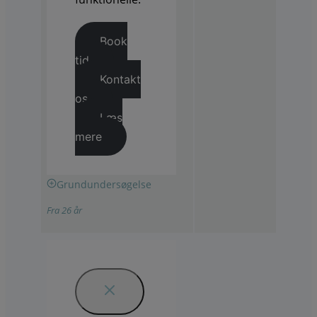
Book
tid
Kontakt
os
Læs
mere
Grundundersøgelse
Fra 26 år