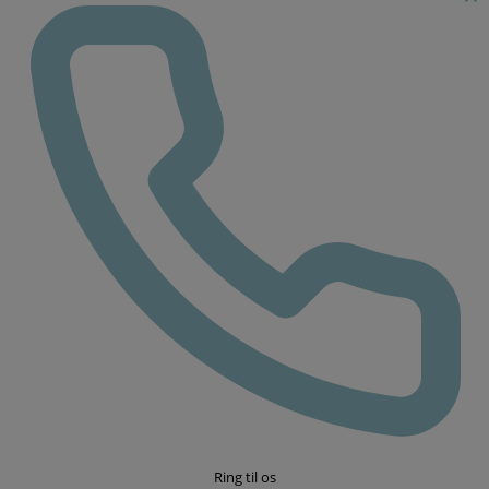
knogle.
Processen
3.945 kr.
indebærer, at
tandlægen
borer et lille
hul i tanden
og derefter
bruger
specielle
instrumenter
til at fjerne
bakterier og
tandnerve fra
rodkanalen.
Herefter
Ring til os