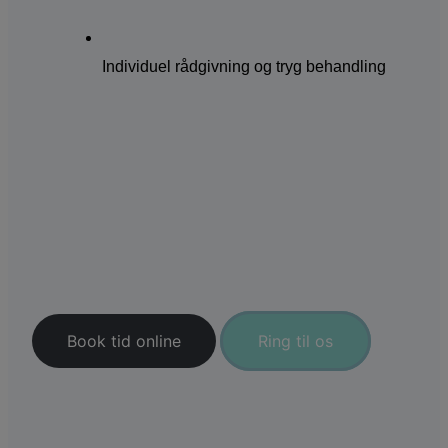
Individuel rådgivning og tryg behandling
Book tid
Hans Knudsens Plads 2
2100 København Ø
+45 39 20 23 20
info@de5smil.dk
Vis på kort
Book tid online
Ring til os