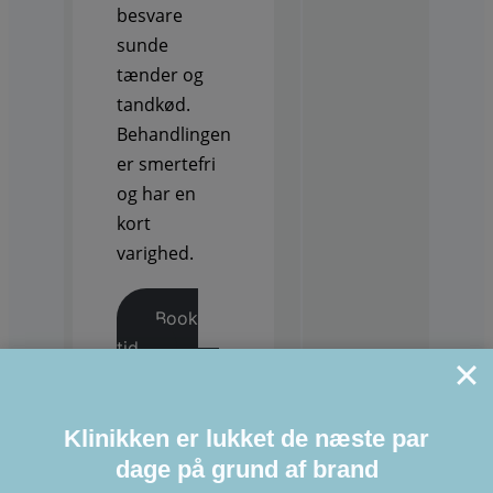
besvare
sunde
tænder og
tandkød.
Behandlingen
er smertefri
og har en
kort
varighed.
Book
tid
Kontakt
os
Klinikken er lukket de næste par
Læs
mere
dage på grund af brand