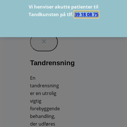
Vi henviser akutte patienter til
Tandrensning
Tandkunsten på tlf.
39 18 08 75
Tandrensning
En
tandrensning
er en utrolig
vigtig
forebyggende
behandling,
der udføres