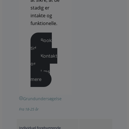
stadig er
intakte og
funktionelle.
Book
tid
Kontakt
os
Læs
mere
Grundundersøgelse
Fra 18-25 år
Individuel forebyggende