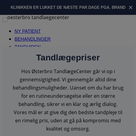
KLINIKKEN ER LUKKET DE NÆSTE PAR DAGE PGA. BRAND
Fortsæt
til
NY PATIENT
indhold
BEHANDLINGER
TANDVIDEN
PRISER
Tandlægepriser
AKUT TANDLÆGE
Hos Østerbro TandlægeCenter går vi op i
PERSONALE
KONTAKT
gennemsigtighed. Vi gennemgår altid dine
behandlingsmuligheder. Uanset om du har brug
for en rutineundersøgelse eller en større
behandling, sikrer vi en klar og ærlig dialog.
Vores mål er at give dig den bedste tandpleje til
en rimelig pris, uden at gå på kompromis med
kvalitet og omsorg.