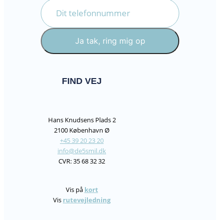
Ja tak, ring mig op
FIND VEJ
Hans Knudsens Plads 2
2100 København Ø
+45 39 20 23 20
info@de5smil.dk
CVR: 35 68 32 32
Vis på
kort
Vis
rutevejledning