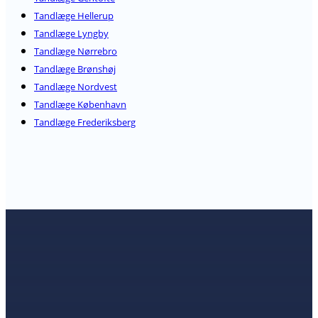
Tandlæge Hellerup
Tandlæge Lyngby
Tandlæge Nørrebro
Tandlæge Brønshøj
Tandlæge Nordvest
Tandlæge København
Tandlæge Frederiksberg