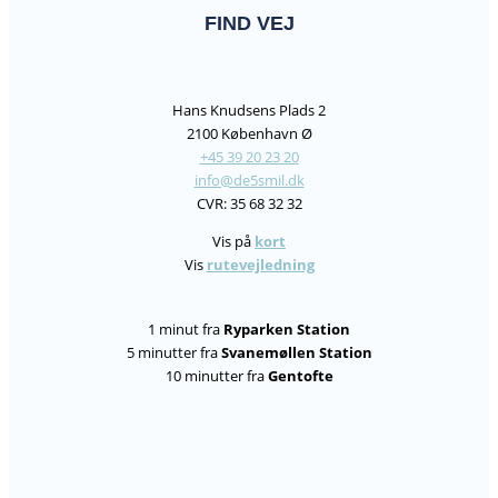
FIND VEJ
Hans Knudsens Plads 2
2100 København Ø
+45 39 20 23 20
info@de5smil.dk
CVR: 35 68 32 32
Vis på
kort
Vis
rutevejledning
1 minut fra
Ryparken Station
5 minutter fra
Svanemøllen Station
10 minutter fra
Gentofte