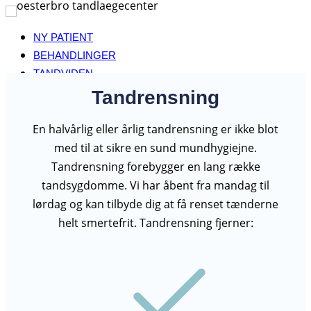
Fortsæt
til
NY PATIENT
indhold
BEHANDLINGER
TANDVIDEN
PRISER
Tandrensning
AKUT TANDLÆGE
En halvårlig eller årlig tandrensning er ikke blot
PERSONALE
KONTAKT
med til at sikre en sund mundhygiejne.
Tandrensning forebygger en lang række
tandsygdomme. Vi har åbent fra mandag til
lørdag og kan tilbyde dig at få renset tænderne
helt smertefrit. Tandrensning fjerner: