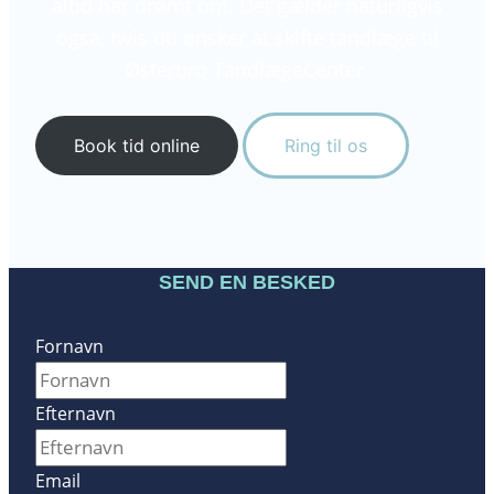
altid har drømt om. Det gælder naturligvis
også, hvis du ønsker at skifte tandlæge til
Østerbro TandlægeCenter.
Book tid online
Ring til os
SEND EN BESKED
Fornavn
Efternavn
Email