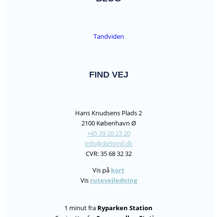
Tandviden
FIND VEJ
Hans Knudsens Plads 2
2100 København Ø
+45 39 20 23 20
info@de5smil.dk
CVR: 35 68 32 32
Vis på
kort
Vis
rutevejledning
1 minut fra
Ryparken Station