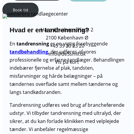
Book tid
Hvad er en tandrensning?
Hans Knudsens Plads 2
2100 København Ø
En
tandrensning
er en vigtig forebyggende
+45 39 20 23 20
tandbehandling
, der udføres af vores
info@de5smil.dk
professionelle og erfarne tandlæger. Behandlingen
Vis på kort
indebærer fjernelse af plak, tandsten,
misfarvninger og hårde belægninger – på
tændernes overflade samt mellem tænderne og
langs tandkødsranden.
Tandrensning udføres ved brug af brancheførende
udstyr. Vi tilbyder tandrensning med ultralyd, der
sikrer, at du kan forlade klinikken med velplejede
tænder. Vi anbefaler regelmæssige