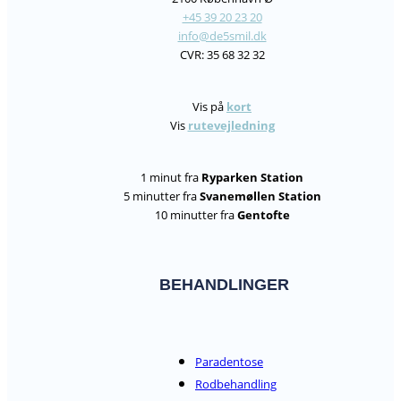
+45 39 20 23 20
info@de5smil.dk
CVR: 35 68 32 32
Vis på
kort
Vis
rutevejledning
1 minut fra
Ryparken Station
5 minutter fra
Svanemøllen Station
10 minutter fra
Gentofte
BEHANDLINGER
Paradentose
Rodbehandling