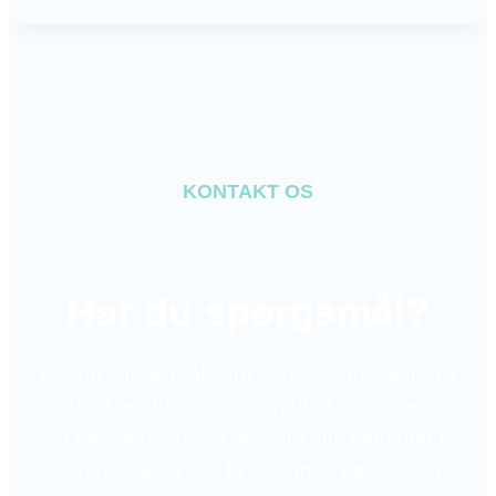
KONTAKT OS
Har du spørgsmål?
Har du spørgsmål som eksisterende- eller
ny
patient
, er du velkommen til at kontakte os.
Vi bestræber os på at svare alle patienter i
god tid, så du kan få de sunde tænder, du