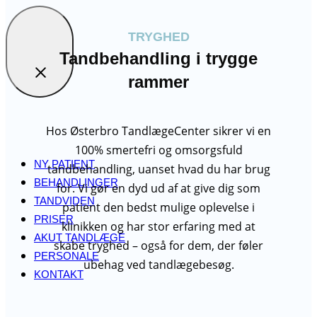
TRYGHED
Tandbehandling i trygge
rammer
Hos Østerbro TandlægeCenter sikrer vi en
100% smertefri og omsorgsfuld
NY PATIENT
tandbehandling, uanset hvad du har brug
BEHANDLINGER
for. Vi gør en dyd ud af at give dig som
TANDVIDEN
patient den bedst mulige oplevelse i
PRISER
klinikken og har stor erfaring med at
AKUT TANDLÆGE
skabe tryghed – også for dem, der føler
PERSONALE
ubehag ved tandlægebesøg.
KONTAKT