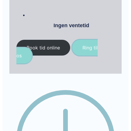
Ingen ventetid
Book tid online
Ring til
os