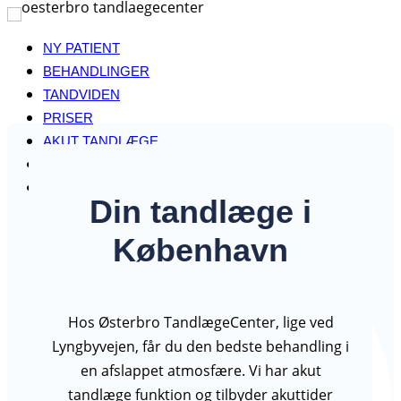
Fortsæt
til
NY PATIENT
indhold
BEHANDLINGER
TANDVIDEN
PRISER
AKUT TANDLÆGE
PERSONALE
KONTAKT
Din tandlæge i
København
Hos Østerbro TandlægeCenter, lige ved
Lyngbyvejen, får du den bedste behandling i
en afslappet atmosfære. Vi har akut
tandlæge funktion og tilbyder akuttider