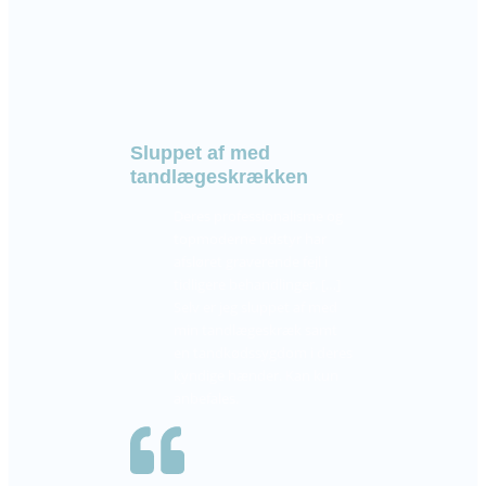
Sluppet af med
tandlægeskrækken
Deres professionalisme og
topmoderne udstyr har
afsløret graverende fejl i
tidligere behandlinger. […]
Selv er jeg sluppet af med
min tandlægeskræk samt
en tandkødssygdom i deres
kyndige hænder. Kan kun
anbefales.