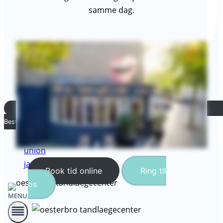
samme dag.
Bestil tid
Book tid online
Ring til
os
MENU