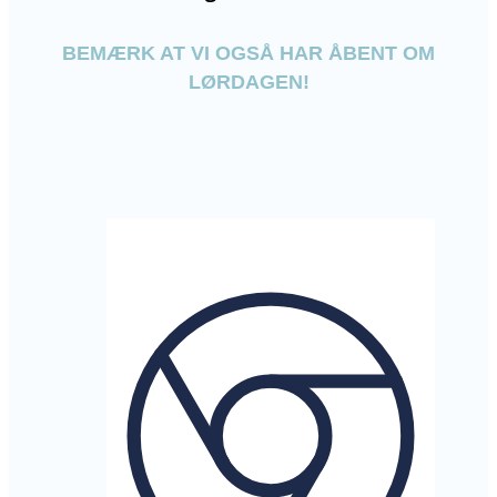
BEMÆRK AT VI OGSÅ HAR ÅBENT OM
LØRDAGEN!