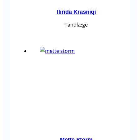
Ilirida Krasniqi
Tandlæge
Mette Storm