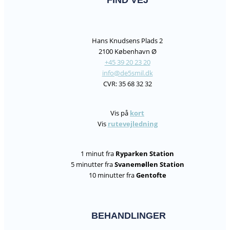
Hans Knudsens Plads 2
2100 København Ø
+45 39 20 23 20
info@de5smil.dk
CVR: 35 68 32 32
Vis på
kort
Vis
rutevejledning
1 minut fra
Ryparken Station
5 minutter fra
Svanemøllen Station
10 minutter fra
Gentofte
BEHANDLINGER