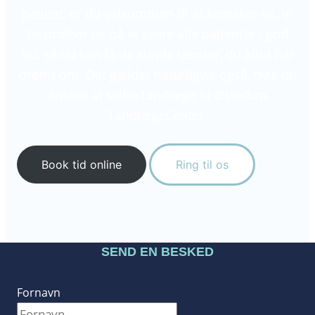
patient
, er du velkommen til at kontakte os. Vi
bestræber os på at svare alle patienter i god
tid, så du kan få de sunde tænder, du altid har
drømt om. Det gælder naturligvis også, hvis du
ønsker at skifte tandlæge til Østerbro
TandlægeCenter.
Book tid online
Ring til os
SEND EN BESKED
Fornavn