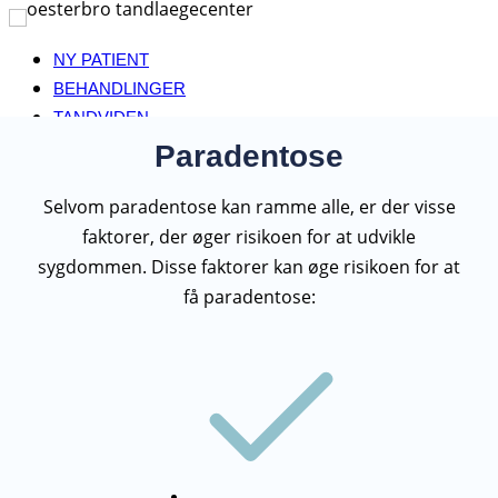
Fortsæt
til
NY PATIENT
indhold
BEHANDLINGER
TANDVIDEN
PRISER
Paradentose
AKUT TANDLÆGE
Selvom paradentose kan ramme alle, er der visse
PERSONALE
KONTAKT
faktorer, der øger risikoen for at udvikle
sygdommen. Disse faktorer kan øge risikoen for at
få paradentose: