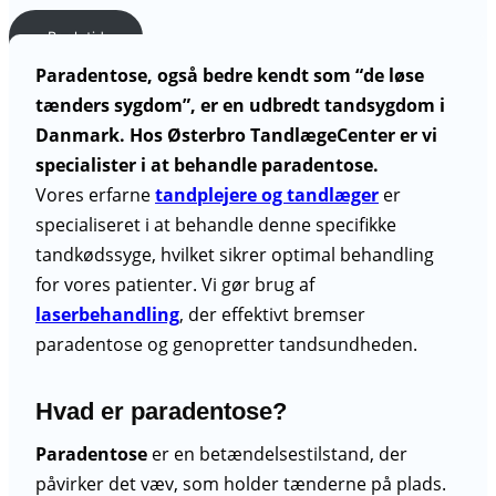
Book tid
Paradentose, også bedre kendt som “de løse
tænders sygdom”, er en udbredt tandsygdom i
Hans Knudsens Plads 2
Danmark. Hos Østerbro TandlægeCenter er vi
2100 København Ø
specialister i at behandle paradentose.
+45 39 20 23 20
Vores erfarne
tandplejere og tandlæger
er
info@de5smil.dk
specialiseret i at behandle denne specifikke
Vis på kort
tandkødssyge, hvilket sikrer optimal behandling
for vores patienter. Vi gør brug af
laserbehandling
, der effektivt bremser
paradentose og genopretter tandsundheden.
Hvad er paradentose?
Paradentose
er en betændelsestilstand, der
påvirker det væv, som holder tænderne på plads.