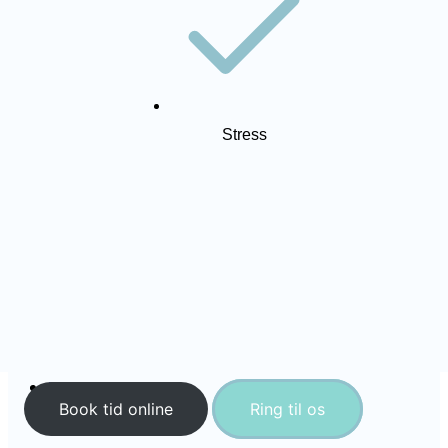
Stress
NY PATIENT
BEHANDLINGER
TANDVIDEN
PRISER
AKUT TANDLÆGE
PERSONALE
KONTAKT
Book tid online
Ring til os