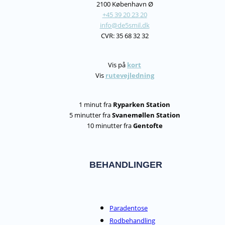
2100 København Ø
+45 39 20 23 20
info@de5smil.dk
CVR: 35 68 32 32
Vis på
kort
Vis
rutevejledning
1 minut fra
Ryparken Station
5 minutter fra
Svanemøllen Station
10 minutter fra
Gentofte
BEHANDLINGER
Paradentose
Rodbehandling