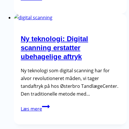
–
En
effektiv
løsning
mod
Ny teknologi: Digital
snorken
scanning erstatter
og
ubehagelige aftryk
søvnapnø
Ny teknologi som digital scanning har for
alvor revolutioneret måden, vi tager
tandaftryk på hos Østerbro TandlægeCenter.
Den traditionelle metode med…
Ny
Læs mere
teknologi:
Digital