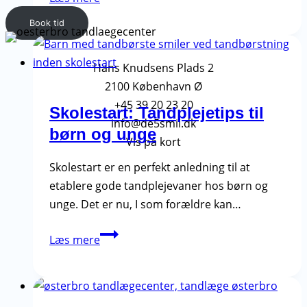
for
Book tid
seniorer
–
Særlige
Hans Knudsens Plads 2
udfordringer
2100 København Ø
og
+45 39 20 23 20
Skolestart: Tandplejetips til
løsninger
info@de5smil.dk
børn og unge
Vis på kort
Skolestart er en perfekt anledning til at
etablere gode tandplejevaner hos børn og
unge. Det er nu, I som forældre kan…
Skolestart:
Læs mere
Tandplejetips
til
børn