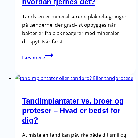
hvordan fjernes det?
Tandsten er mineraliserede plakbelægninger
på tænderne, der gradvist opbygges når
bakterier fra plak reagerer med mineraler i
dit spyt. Når først…
Tandsten
Læs mere
–
Hvad
er
det
og
Tandimplantater vs. broer og
hvordan
proteser – Hvad er bedst for
fjernes
dig?
det?
At miste en tand kan påvirke både dit smil og