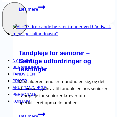
Kost
Læs mere
og
tænder
–
Gode
og
dårlige
Tandpleje for seniorer –
fødevarer
Særlige udfordringer og
NY PATIENT
for
BEHANDLINGER
løsninger
din
TANDVIDEN
tandsundhed
PRISER
Med alderen ændrer mundhulen sig, og det
AKUT TANDLÆGE
stiller særlige krav til tandplejen hos seniorer.
PERSONALE
Tandpleje for seniorer kræver ofte
KONTAKT
specialiseret opmærksomhed…
Tandpleje
Læs mere