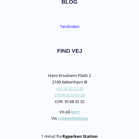
BLOG
Tandviden
FIND VEJ
Hans Knudsens Plads 2
2100 København Ø
+45 39 20 23 20
info@de5smil.dk
CVR: 35 68 32 32
Vis på
kort
Vis
rutevejledning
1 minut fra
Ryparken Station