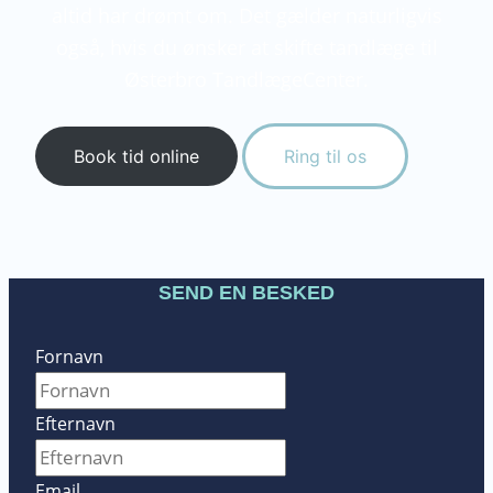
altid har drømt om. Det gælder naturligvis
også, hvis du ønsker at skifte tandlæge til
Østerbro TandlægeCenter.
Book tid online
Ring til os
SEND EN BESKED
Fornavn
Efternavn
Email