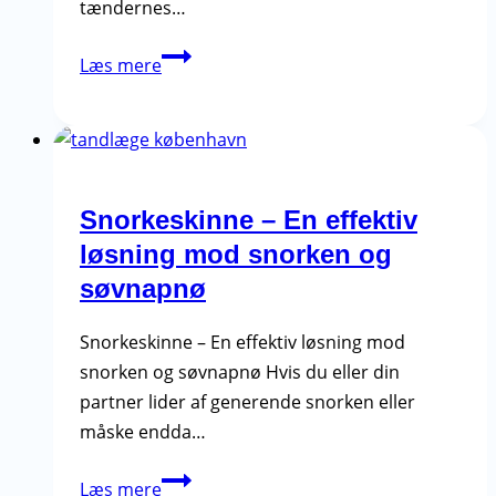
tændernes…
Porcelænsfacader
Læs mere
–
Procedure,
holdbarhed
og
resultater
Snorkeskinne – En effektiv
løsning mod snorken og
søvnapnø
Snorkeskinne – En effektiv løsning mod
snorken og søvnapnø Hvis du eller din
partner lider af generende snorken eller
måske endda…
Snorkeskinne
Læs mere