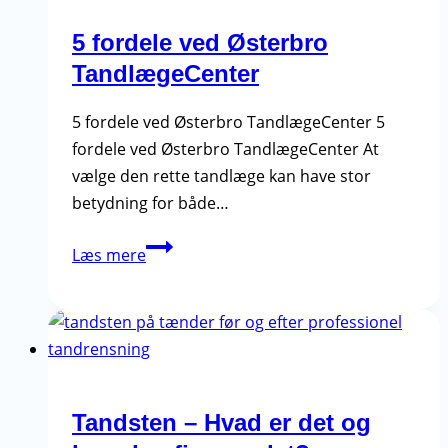
og
unge
5 fordele ved Østerbro
TandlægeCenter
5 fordele ved Østerbro TandlægeCenter 5
fordele ved Østerbro TandlægeCenter At
vælge den rette tandlæge kan have stor
betydning for både…
5
Læs mere
fordele
ved
Østerbro
TandlægeCenter
Tandsten – Hvad er det og