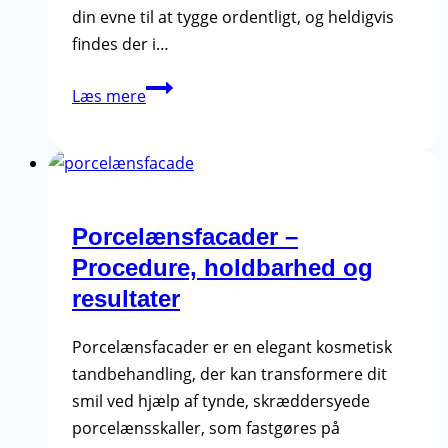
din evne til at tygge ordentligt, og heldigvis
findes der i…
Tandimplantater
Læs mere
vs.
broer
og
proteser
–
Porcelænsfacader –
Hvad
Procedure, holdbarhed og
er
resultater
bedst
for
Porcelænsfacader er en elegant kosmetisk
dig?
tandbehandling, der kan transformere dit
smil ved hjælp af tynde, skræddersyede
porcelænsskaller, som fastgøres på