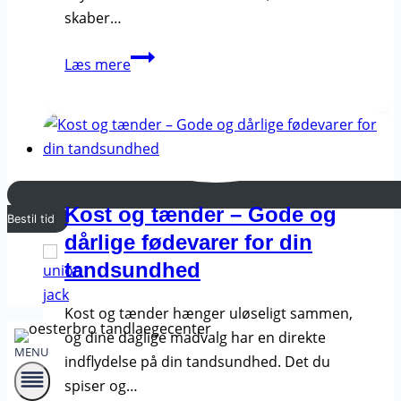
skaber…
Visdomstænder
Læs mere
–
Hvornår
skal
de
fjernes?
Kost og tænder – Gode og
Bestil tid
dårlige fødevarer for din
tandsundhed
Kost og tænder hænger uløseligt sammen,
og dine daglige madvalg har en direkte
MENU
indflydelse på din tandsundhed. Det du
spiser og…