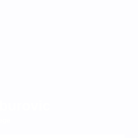
burovic
æge