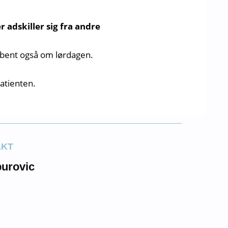
adskiller sig fra andre
 åbent også om lørdagen.
patienten.
AKT
urovic