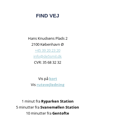
FIND VEJ
Hans Knudsens Plads 2
2100 København Ø
+45 39 20 23 20
info@de5smil.dk
CVR: 35 68 32 32
Vis på
kort
Vis
rutevejledning
1 minut fra
Ryparken Station
5 minutter fra
Svanemøllen Station
10 minutter fra
Gentofte