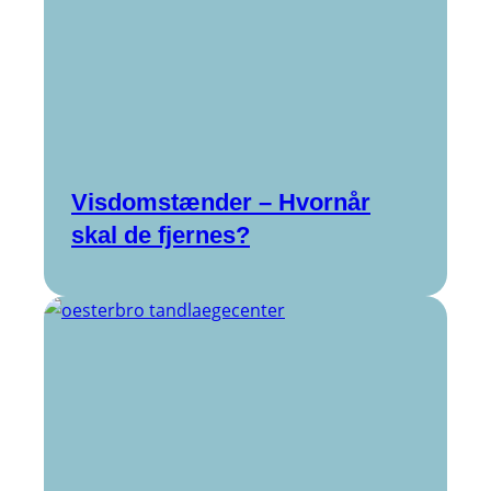
Visdomstænder – Hvornår
skal de fjernes?