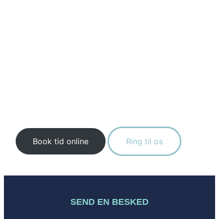
Har du spørgsmål som eksisterende- eller
ny
patient
, er du velkommen til at kontakte os.
Vi bestræber os på at svare alle patienter i
god tid, så du kan få de sunde tænder, du
altid har drømt om. Det gælder naturligvis
også, hvis du ønsker at skifte tandlæge til
Østerbro TandlægeCenter.
Book tid online
Ring til os
SEND EN BESKED