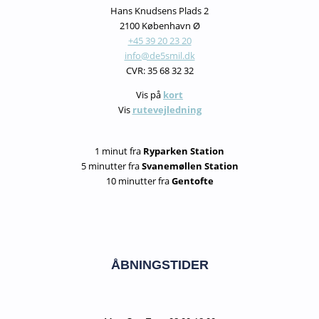
Hans Knudsens Plads 2
2100 København Ø
+45 39 20 23 20
info@de5smil.dk
CVR: 35 68 32 32
Vis på
kort
Vis
rutevejledning
1 minut fra
Ryparken Station
5 minutter fra
Svanemøllen Station
10 minutter fra
Gentofte
ÅBNINGSTIDER