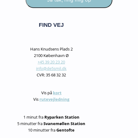
FIND VEJ
Hans Knudsens Plads 2
2100 København Ø
+45 39 20 23 20
info@de5smil.dk
CVR: 35 68 32 32
Vis på
kort
Vis
rutevejledning
1 minut fra
Ryparken Station
5 minutter fra
Svanemøllen Station
10 minutter fra
Gentofte