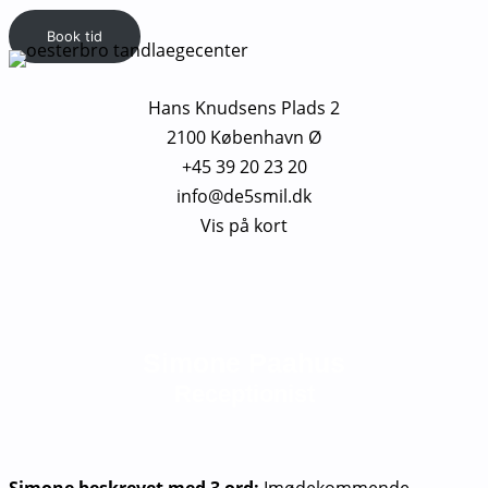
Book tid
Hans Knudsens Plads 2
2100 København Ø
+45 39 20 23 20
info@de5smil.dk
Vis på kort
Simone Paahus
Receptionist
Simone beskrevet med 3 ord:
Imødekommende,