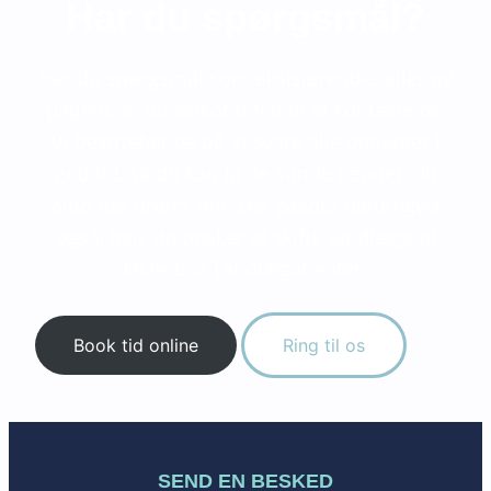
Har du spørgsmål?
Har du spørgsmål som eksisterende- eller
ny
patient
, er du velkommen til at kontakte os.
Vi bestræber os på at svare alle patienter i
god tid, så du kan få de sunde tænder, du
altid har drømt om. Det gælder naturligvis
også, hvis du ønsker at skifte tandlæge til
Østerbro TandlægeCenter.
Book tid online
Ring til os
SEND EN BESKED